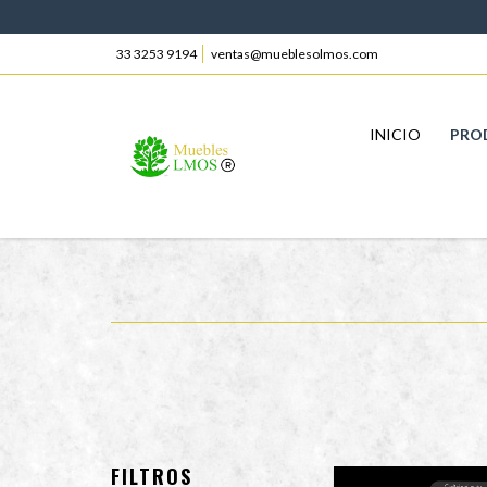
33 3253 9194
ventas@mueblesolmos.com
INICIO
PRO
FILTROS