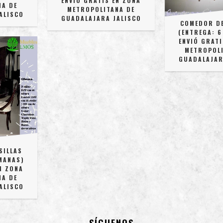
ENVIÓ GRATIS EN ZONA
NA DE
METROPOLITANA DE
ALISCO
GUADALAJARA JALISCO
COMEDOR DE
(ENTREGA: 6
ENVIÓ GRATI
METROPOLI
GUADALAJAR
SILLAS
MANAS)
N ZONA
NA DE
ALISCO
SÍGUENOS