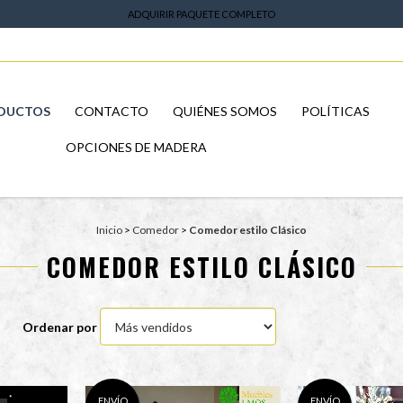
ADQUIRIR PAQUETE COMPLETO
DUCTOS
CONTACTO
QUIÉNES SOMOS
POLÍTICAS
OPCIONES DE MADERA
Inicio
>
Comedor
>
Comedor estilo Clásico
COMEDOR ESTILO CLÁSICO
Ordenar por
ENVÍO
ENVÍO